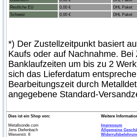
Restliche EU
0,00 €
DHL Paket
Schweiz
0,00 €
DHL Paket
*) Der Zustellzeitpunkt basiert
Kaufs oder auf Nachnahme. Bei Z
Banklaufzeiten um bis zu 2 Werk
sich das Lieferdatum entspreche
Bearbeitungszeit durch Metallde
angegebene Standard-Versandze
Dies ist ein Shop von:
Weitere Informatio
Metallsonde.com
Impressum
Jens Diefenbach
Allgemeine Gesch
Wiesenstr. 8
Widerrufsbelehrun