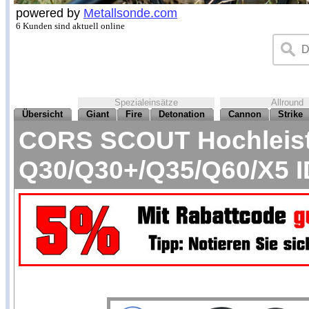
powered by
Metallsonde.com
6 Kunden sind aktuell online
Spezialeinsätze
Allround
Übersicht
Giant
Fire
Detonation
Cannon
Strike
CORS SCOUT Hochleist
Q30/Q30+/Q35/Q60/X5 