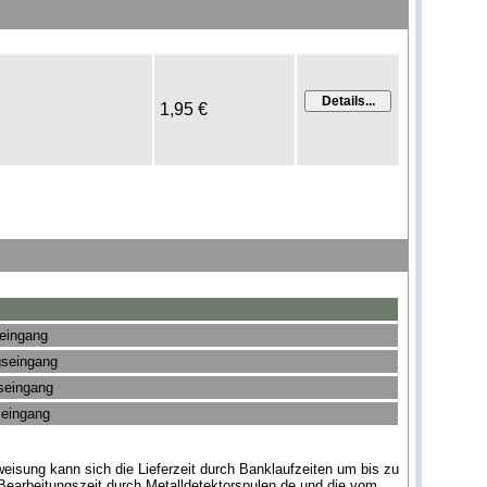
1,95 €
seingang
gseingang
gseingang
seingang
eisung kann sich die Lieferzeit durch Banklaufzeiten um bis zu
Bearbeitungszeit durch Metalldetektorspulen.de und die vom