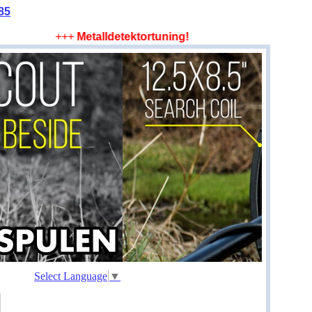
85
+++
Metalldetektortuning! Mehr Tiefe, mehr Fläche,
Select Language
▼