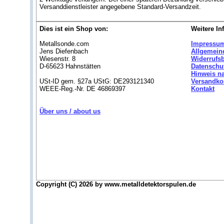
Versanddienstleister angegebene Standard-Versandzeit.
Dies ist ein Shop von:
Weitere In
Metallsonde.com
Impressu
Jens Diefenbach
Allgemein
Wiesenstr. 8
Widerrufs
D-65623 Hahnstätten
Datenschu
Hinweis n
USt-ID gem. §27a UStG: DE293121340
Versandko
WEEE-Reg.-Nr. DE 46869397
Kontakt
Über uns / about us
Copyright (C) 2026 by www.metalldetektorspulen.de