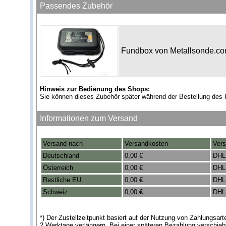
Passendes Zubehör
Fundbox von Metallsonde.c
Hinweis zur Bedienung des Shops:
Sie können dieses Zubehör später während der Bestellung des 
Informationen zum Versand
Versand nach
Versandkosten
Vers
Deutschland
0,00 €
DHL
Österreich
0,00 €
DHL
Restliche EU
0,00 €
DHL
Schweiz
0,00 €
DHL
*) Der Zustellzeitpunkt basiert auf der Nutzung von Zahlungsa
2 Werktage verlängern. Bei einer späteren Bezahlung verschieb