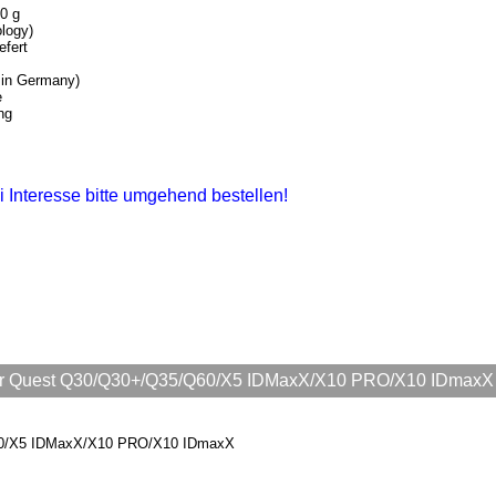
0 g
logy)
efert
 in Germany)
e
ng
i Interesse bitte umgehend bestellen!
 für Quest Q30/Q30+/Q35/Q60/X5 IDMaxX/X10 PRO/X10 IDmaxX
Q60/X5 IDMaxX/X10 PRO/X10 IDmaxX