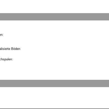
en:
lisierte Böden
chspulen: