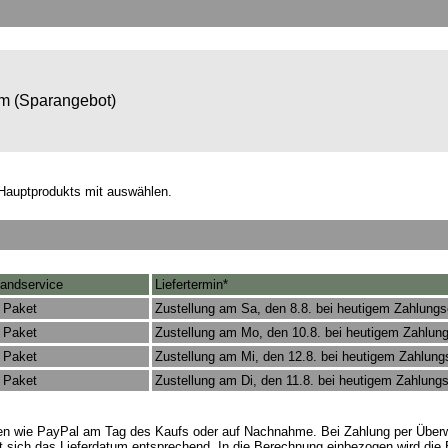
om (Sparangebot)
Hauptprodukts mit auswählen.
andservice
Liefertermin*
 Paket
Zustellung am Sa, den 8.8. bei heutigem Zahlung
 Paket
Zustellung am Mo, den 10.8. bei heutigem Zahlun
 Paket
Zustellung am Mi, den 12.8. bei heutigem Zahlun
 Paket
Zustellung am Di, den 11.8. bei heutigem Zahlung
rten wie PayPal am Tag des Kaufs oder auf Nachnahme. Bei Zahlung per Überw
t sich das Lieferdatum entsprechend. In die Berechnung einbezogen wird die 