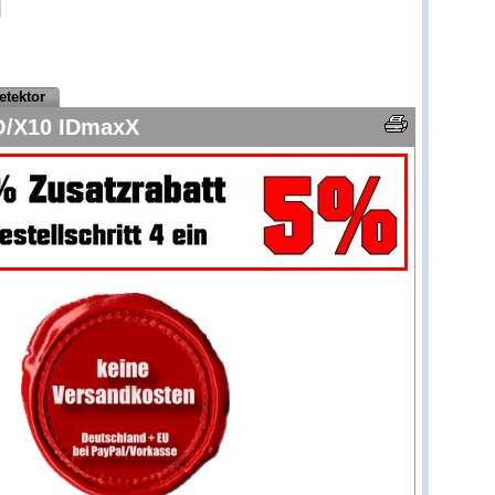
etektor
O/X10 IDmaxX