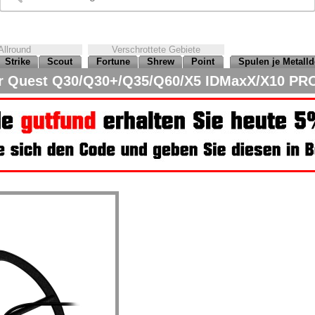
Allround
Verschrottete Gebiete
Strike
Scout
Fortune
Shrew
Point
Spulen je Metalld
für Quest Q30/Q30+/Q35/Q60/X5 IDMaxX/X10 PR