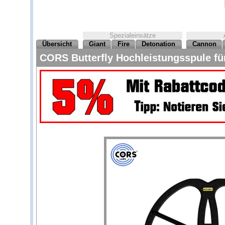
Spezialeinsätze
Übersicht
Giant
Fire
Detonation
Cannon
CORS Butterfly Hochleistungsspule 