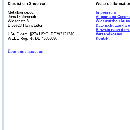
Dies ist ein Shop von:
Weitere Informatio
Metallsonde.com
Impressum
Jens Diefenbach
Allgemeine Gesch
Wiesenstr. 8
Widerrufsbelehrun
D-65623 Hahnstätten
Datenschutzerklär
Hinweis nach dem 
USt-ID gem. §27a UStG: DE293121340
Versandkosten
WEEE-Reg.-Nr. DE 46869397
Kontakt
Über uns / about us