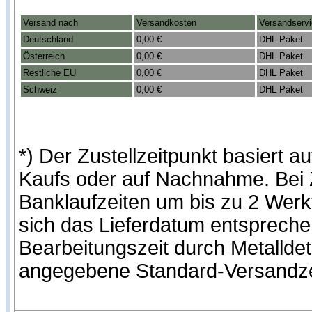
Versand nach
Versandkosten
Versandserv
Deutschland
0,00 €
DHL Paket
Österreich
0,00 €
DHL Paket
Restliche EU
0,00 €
DHL Paket
Schweiz
0,00 €
DHL Paket
*) Der Zustellzeitpunkt basiert
Kaufs oder auf Nachnahme. Bei Z
Banklaufzeiten um bis zu 2 Werk
sich das Lieferdatum entspreche
Bearbeitungszeit durch Metallde
angegebene Standard-Versandze