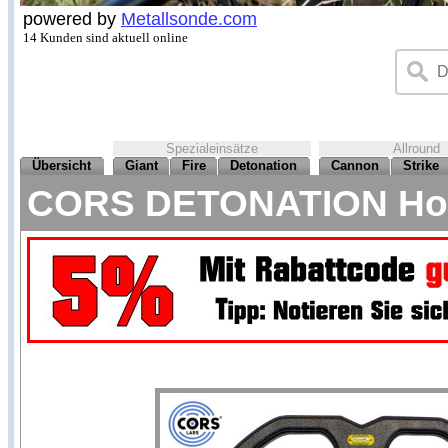
powered by
Metallsonde.com
14 Kunden sind aktuell online
Spezialeinsätze
Allround
Übersicht
Giant
Fire
Detonation
Cannon
Strike
CORS DETONATION Hochl