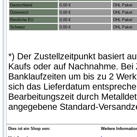
Deutschland
0,00 €
DHL Paket
Österreich
0,00 €
DHL Paket
Restliche EU
0,00 €
DHL Paket
Schweiz
0,00 €
DHL Paket
*) Der Zustellzeitpunkt basiert
Kaufs oder auf Nachnahme. Bei Z
Banklaufzeiten um bis zu 2 Werk
sich das Lieferdatum entspreche
Bearbeitungszeit durch Metallde
angegebene Standard-Versandze
Dies ist ein Shop von:
Weitere Informatio