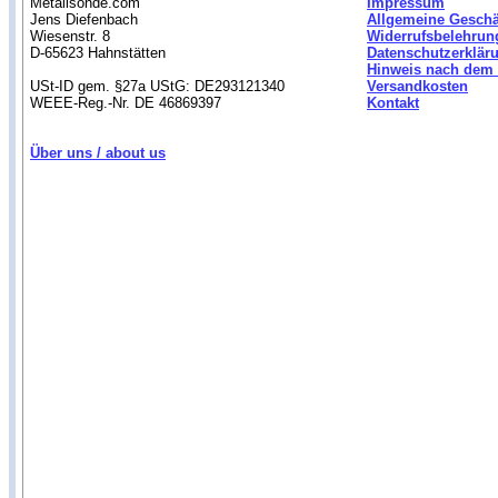
Metallsonde.com
Impressum
Jens Diefenbach
Allgemeine Gesch
Wiesenstr. 8
Widerrufsbelehrun
D-65623 Hahnstätten
Datenschutzerklär
Hinweis nach dem 
USt-ID gem. §27a UStG: DE293121340
Versandkosten
WEEE-Reg.-Nr. DE 46869397
Kontakt
Über uns / about us