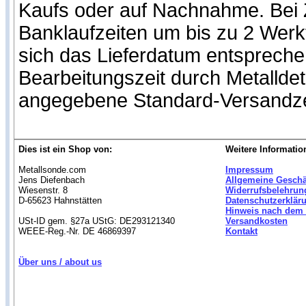
Kaufs oder auf Nachnahme. Bei Z
Banklaufzeiten um bis zu 2 Werk
sich das Lieferdatum entspreche
Bearbeitungszeit durch Metallde
angegebene Standard-Versandze
Dies ist ein Shop von:
Weitere Informatio
Metallsonde.com
Impressum
Jens Diefenbach
Allgemeine Gesch
Wiesenstr. 8
Widerrufsbelehrun
D-65623 Hahnstätten
Datenschutzerklär
Hinweis nach dem 
USt-ID gem. §27a UStG: DE293121340
Versandkosten
WEEE-Reg.-Nr. DE 46869397
Kontakt
Über uns / about us