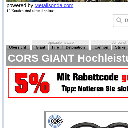
powered by
Metallsonde.com
12 Kunden sind aktuell online
Spezialeinsätze
Allround
Übersicht
Giant
Fire
Detonation
Cannon
Strike
CORS GIANT Hochleistu