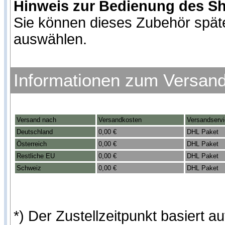
Hinweis zur Bedienung des S
Sie können dieses Zubehör spät
auswählen.
Informationen zum Versan
Versand nach
Versandkosten
Versandserv
Deutschland
0,00 €
DHL Paket
Österreich
0,00 €
DHL Paket
Restliche EU
0,00 €
DHL Paket
Schweiz
0,00 €
DHL Paket
*) Der Zustellzeitpunkt basiert