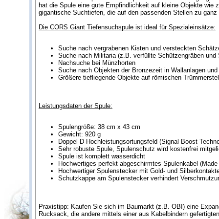
hat die Spule eine gute Empfindlichkeit auf kleine Objekte wie
gigantische Suchtiefen, die auf den passenden Stellen zu gan
Die CORS Giant Tiefensuchspule ist ideal für Spezialeinsätze:
Suche nach vergrabenen Kisten und versteckten Schätz
Suche nach Militaria (z.B. verfüllte Schützengräben und 
Nachsuche bei Münzhorten
Suche nach Objekten der Bronzezeit in Wallanlagen und 
Größere tiefliegende Objekte auf römischen Trümmerstell
Leistungsdaten der Spule:
Spulengröße: 38 cm x 43 cm
Gewicht: 920 g
Doppel-D-Hochleistungsortungsfeld (Signal Boost Techno
Sehr robuste Spule, Spulenschutz wird kostenfrei mitgeli
Spule ist komplett wasserdicht
Hochwertiges perfekt abgeschirmtes Spulenkabel (Made
Hochwertiger Spulenstecker mit Gold- und Silberkontakt
Schutzkappe am Spulenstecker verhindert Verschmutzu
Praxistipp: Kaufen Sie sich im Baumarkt (z.B. OBI) eine Expan
Rucksack, die andere mittels einer aus Kabelbindern gefertigte