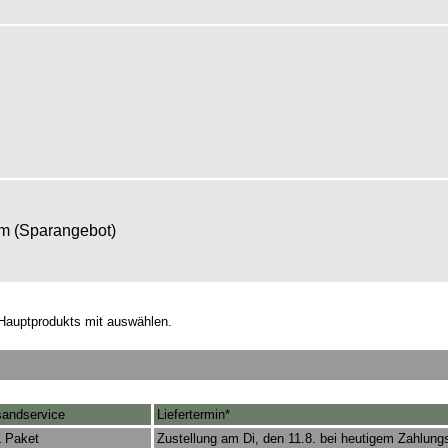
om (Sparangebot)
Hauptprodukts mit auswählen.
sandservice
Liefertermin*
 Paket
Zustellung am Di, den 11.8. bei heutigem Zahlung