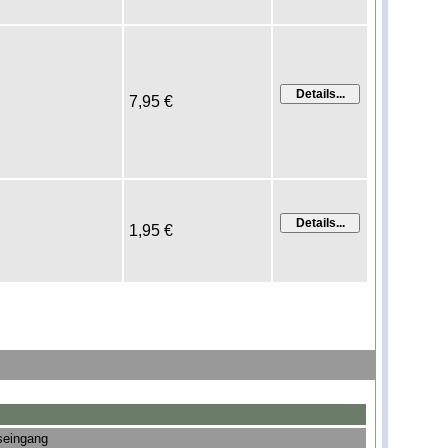
7,95 €
1,95 €
seingang