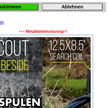
ustimmen
Ablehnen
85
+++
Metalldetektortuning! Mehr Tiefe, mehr Fläche, m