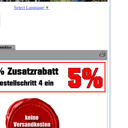
Select Language
▼
etektor