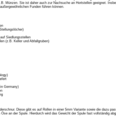
 z.B. Münzen. Sie ist daher auch zur Nachsuche an Hortstellen geeignet. Insb
z außergewöhnlichen Funden führen können.
en
Stellungslöcher)
auf Siedlungsstellen
en (z.B. Keller und Abfallgruben)
logy)
efert
 in Germany)
en
ng
derschnur. Diese gibt es auf Rollen in einer 5mm Variante sowie die dazu p
n Öse an der Spule. Hierdurch wird das Gewicht der Spule fast vollständig ab