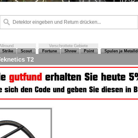
Allround
Verschrottete Gebiete
Strike
Scout
Fortune
Shrew
Point
Spulen je Metalld
eknetics T2