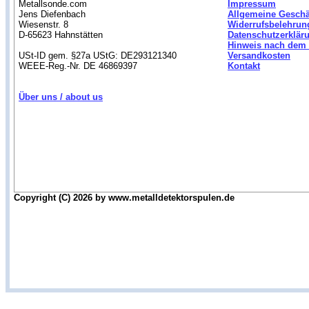
Metallsonde.com
Impressum
Jens Diefenbach
Allgemeine Gesch
Wiesenstr. 8
Widerrufsbelehrun
D-65623 Hahnstätten
Datenschutzerklär
Hinweis nach dem 
USt-ID gem. §27a UStG: DE293121340
Versandkosten
WEEE-Reg.-Nr. DE 46869397
Kontakt
Über uns / about us
Copyright (C) 2026 by www.metalldetektorspulen.de