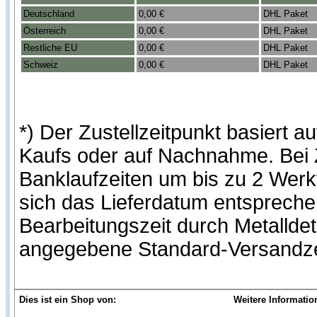
Deutschland
0,00 €
DHL Paket
Österreich
0,00 €
DHL Paket
Restliche EU
0,00 €
DHL Paket
Schweiz
0,00 €
DHL Paket
*) Der Zustellzeitpunkt basiert
Kaufs oder auf Nachnahme. Bei Z
Banklaufzeiten um bis zu 2 Werk
sich das Lieferdatum entspreche
Bearbeitungszeit durch Metallde
angegebene Standard-Versandze
Dies ist ein Shop von:
Weitere Informatio