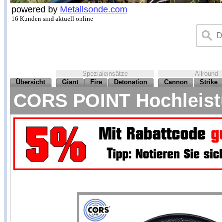
powered by
Metallsonde.com
16 Kunden sind aktuell online
Spezialeinsätze
Allround
Übersicht
Giant
Fire
Detonation
Cannon
Strike
CORS POINT Hochleistu