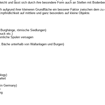
tiv leicht und lässt sich durch ihre besondere Form auch an Stellen mit Boden
ch aufgrund ihrer kleineren Grundfläche ein besserer Faktor zwischen dem zu
mpfindlichkeit auf mittlere und ganz besonders auf kleine Objekte.
. Burghänge, römische Siedlungen)
uck etc.)
ömmliche Spulen versagen
, Bäche unterhalb von Wallanlagen und Burgen)
logy)
efert
 in Germany)
e
ng