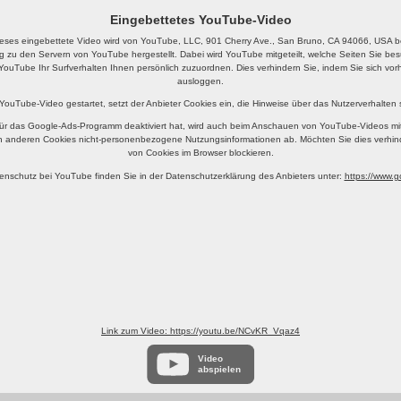
Eingebettetes YouTube-Video
eses eingebettete Video wird von YouTube, LLC, 901 Cherry Ave., San Bruno, CA 94066, USA ber
g zu den Servern von YouTube hergestellt. Dabei wird YouTube mitgeteilt, welche Seiten Sie b
YouTube Ihr Surfverhalten Ihnen persönlich zuzuordnen. Dies verhindern Sie, indem Sie sich v
ausloggen.
 YouTube-Video gestartet, setzt der Anbieter Cookies ein, die Hinweise über das Nutzerverhalten
ür das Google-Ads-Programm deaktiviert hat, wird auch beim Anschauen von YouTube-Videos mi
n anderen Cookies nicht-personenbezogene Nutzungsinformationen ab. Möchten Sie dies verhin
von Cookies im Browser blockieren.
enschutz bei YouTube finden Sie in der Datenschutzerklärung des Anbieters unter:
https://www.go
Link zum Video: https://youtu.be/NCvKR_Vqaz4
Video
abspielen