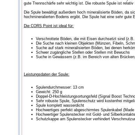
gute Trennschärfe sehr wichtig ist. Die robuste Spule ist rela
Die Spule bewältigt außerdem hoch mineralisierte Böden, da si
hochmineralierten Bodens ergibt. Die Spule hat eine sehr gute E
Die CORS Point ist ideal für:
Verschrottete Böden, die mit Eisen durchsetzt sind (z.B
Die Suche nach kleinen Objekten (Münzen, Fibeln, Schm
Suche auf stark mineralisierten Böden, bei denen herk
Schwer zugängliche Stellen oder Stellen mit Bewuchs
Suche in Gewässern (z.B. im Bereich von alten Brücken
Leistungsdaten der Spule:
Spulendurchmesser: 13 cm
Gewicht: 250 g
Doppel-D-Hochleistungsortungsfeld (Signal Boost Techno
Sehr robuste Spule, Spulenschutz wird kostenfrei mitgeli
Spule komplett wasserdicht
Hochwertiges perfekt abgeschirmtes Spulenkabel (Made
Hochwertiger Spulenstecker mit Gold- und Silberkontakt
Schutzkappe am Spulenstecker verhindert Verschmutzu