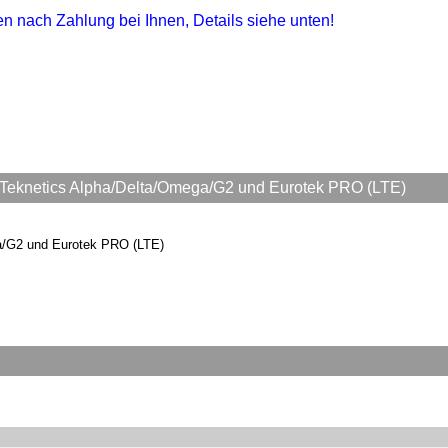
gen nach Zahlung bei Ihnen, Details siehe unten!
Teknetics Alpha/Delta/Omega/G2 und Eurotek PRO (LTE)
a/G2 und Eurotek PRO (LTE)