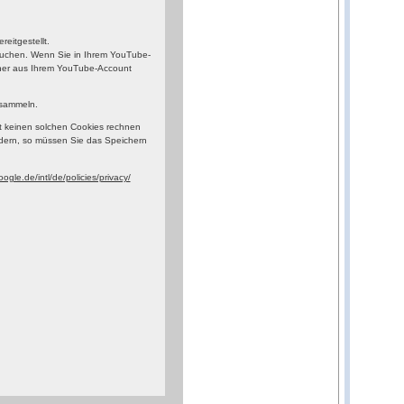
eitgestellt.
esuchen. Wenn Sie in Ihrem YouTube-
orher aus Ihrem YouTube-Account
 sammeln.
t keinen solchen Cookies rechnen
dern, so müssen Sie das Speichern
ogle.de/intl/de/policies/privacy/