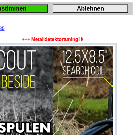
ustimmen
Ablehnen
85
+++
Metalldetektortuning! Mehr Tiefe, mehr Fläche, m