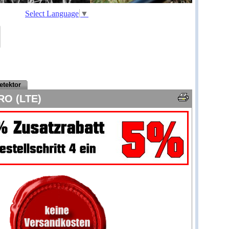
Select Language
▼
etektor
RO (LTE)