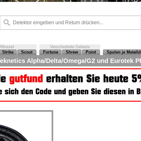
Allround
Verschrottete Gebiete
Strike
Scout
Fortune
Shrew
Point
Spulen je Metalld
eknetics Alpha/Delta/Omega/G2 und Eurotek P