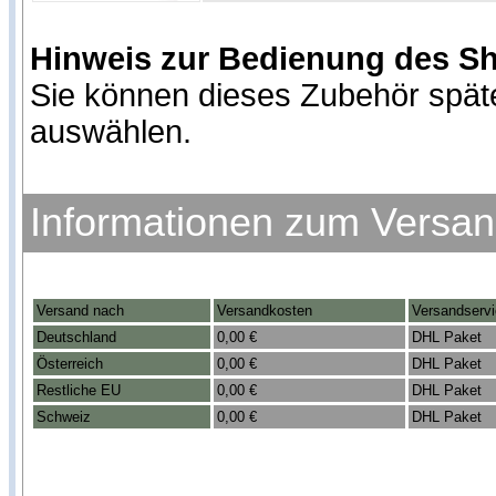
Hinweis zur Bedienung des S
Sie können dieses Zubehör spät
auswählen.
Informationen zum Versa
Versand nach
Versandkosten
Versandserv
Deutschland
0,00 €
DHL Paket
Österreich
0,00 €
DHL Paket
Restliche EU
0,00 €
DHL Paket
Schweiz
0,00 €
DHL Paket