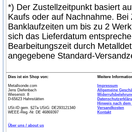
*) Der Zustellzeitpunkt basiert
Kaufs oder auf Nachnahme. Bei Z
Banklaufzeiten um bis zu 2 Werk
sich das Lieferdatum entspreche
Bearbeitungszeit durch Metallde
angegebene Standard-Versandze
Dies ist ein Shop von:
Weitere Informatio
Metallsonde.com
Impressum
Jens Diefenbach
Allgemeine Gesch
Wiesenstr. 8
Widerrufsbelehrun
D-65623 Hahnstätten
Datenschutzerklär
Hinweis nach dem 
USt-ID gem. §27a UStG: DE293121340
Versandkosten
WEEE-Reg.-Nr. DE 46869397
Kontakt
Über uns / about us