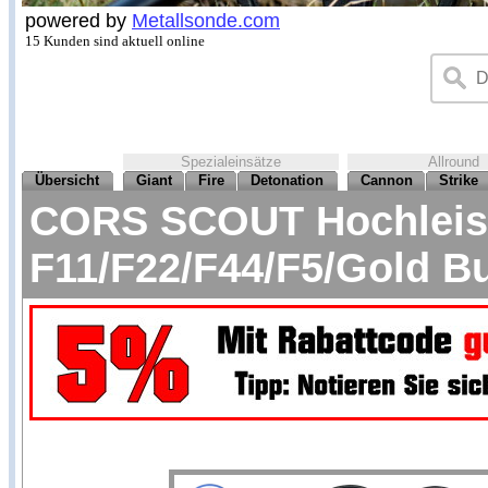
powered by
Metallsonde.com
15 Kunden sind aktuell online
Spezialeinsätze
Allround
Übersicht
Giant
Fire
Detonation
Cannon
Strike
CORS SCOUT Hochleist
F11/F22/F44/F5/Gold B