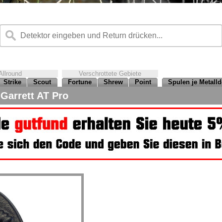
Allround
Verschrottete Gebiete
Strike
Scout
Fortune
Shrew
Point
Spulen je Metalld
Garrett AT Pro