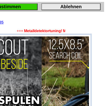
ustimmen
Ablehnen
85
+++
Metalldetektortuning! Mehr Tiefe, mehr Fläche, me