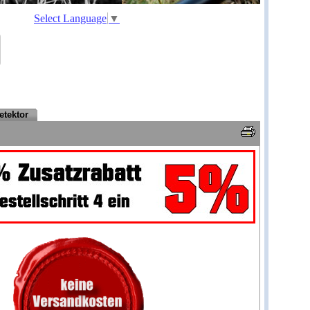
Select Language
▼
etektor