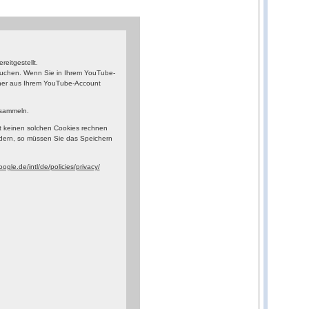
eitgestellt.
esuchen. Wenn Sie in Ihrem YouTube-
orher aus Ihrem YouTube-Account
 sammeln.
t keinen solchen Cookies rechnen
dern, so müssen Sie das Speichern
ogle.de/intl/de/policies/privacy/