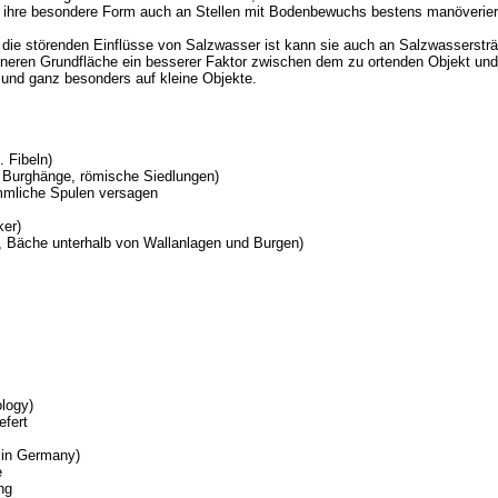
rch ihre besondere Form auch an Stellen mit Bodenbewuchs bestens manöverier
die störenden Einflüsse von Salzwasser ist kann sie auch an Salzwassersträ
eineren Grundfläche ein besserer Faktor zwischen dem zu ortenden Objekt un
re und ganz besonders auf kleine Objekte.
 Fibeln)
. Burghänge, römische Siedlungen)
ömmliche Spulen versagen
ker)
, Bäche unterhalb von Wallanlagen und Burgen)
logy)
efert
 in Germany)
e
ng