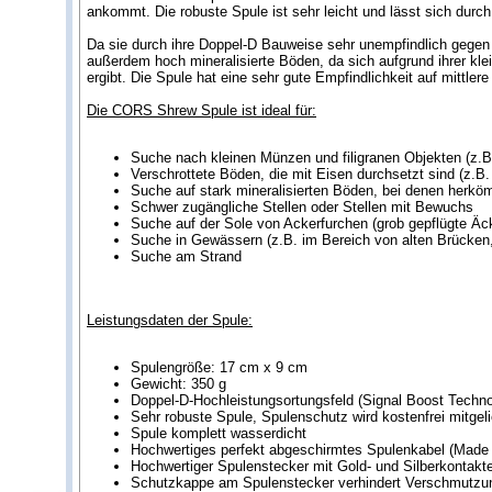
ankommt. Die robuste Spule ist sehr leicht und lässt sich du
Da sie durch ihre Doppel-D Bauweise sehr unempfindlich gegen 
außerdem hoch mineralisierte Böden, da sich aufgrund ihrer kl
ergibt. Die Spule hat eine sehr gute Empfindlichkeit auf mittle
Die CORS Shrew Spule ist ideal für:
Suche nach kleinen Münzen und filigranen Objekten (z.B.
Verschrottete Böden, die mit Eisen durchsetzt sind (z.B
Suche auf stark mineralisierten Böden, bei denen herk
Schwer zugängliche Stellen oder Stellen mit Bewuchs
Suche auf der Sole von Ackerfurchen (grob gepflügte Äc
Suche in Gewässern (z.B. im Bereich von alten Brücken
Suche am Strand
Leistungsdaten der Spule:
Spulengröße: 17 cm x 9 cm
Gewicht: 350 g
Doppel-D-Hochleistungsortungsfeld (Signal Boost Techno
Sehr robuste Spule, Spulenschutz wird kostenfrei mitgeli
Spule komplett wasserdicht
Hochwertiges perfekt abgeschirmtes Spulenkabel (Made
Hochwertiger Spulenstecker mit Gold- und Silberkontakt
Schutzkappe am Spulenstecker verhindert Verschmutzu