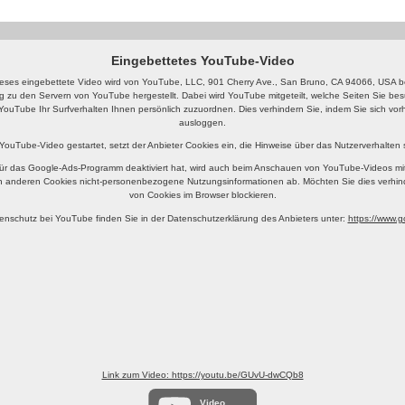
Eingebettetes YouTube-Video
eses eingebettete Video wird von YouTube, LLC, 901 Cherry Ave., San Bruno, CA 94066, USA ber
g zu den Servern von YouTube hergestellt. Dabei wird YouTube mitgeteilt, welche Seiten Sie b
YouTube Ihr Surfverhalten Ihnen persönlich zuzuordnen. Dies verhindern Sie, indem Sie sich v
ausloggen.
 YouTube-Video gestartet, setzt der Anbieter Cookies ein, die Hinweise über das Nutzerverhalten
ür das Google-Ads-Programm deaktiviert hat, wird auch beim Anschauen von YouTube-Videos mi
n anderen Cookies nicht-personenbezogene Nutzungsinformationen ab. Möchten Sie dies verhin
von Cookies im Browser blockieren.
enschutz bei YouTube finden Sie in der Datenschutzerklärung des Anbieters unter:
https://www.go
Link zum Video: https://youtu.be/GUvU-dwCQb8
Video