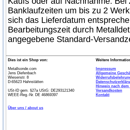
Kaufs oder auf Nachnahme. Bei Z
Banklaufzeiten um bis zu 2 Werk
sich das Lieferdatum entspreche
Bearbeitungszeit durch Metallde
angegebene Standard-Versandze
Dies ist ein Shop von:
Weitere Informatio
Metallsonde.com
Impressum
Jens Diefenbach
Allgemeine Gesch
Wiesenstr. 8
Widerrufsbelehrun
D-65623 Hahnstätten
Datenschutzerklär
Hinweis nach dem 
USt-ID gem. §27a UStG: DE293121340
Versandkosten
WEEE-Reg.-Nr. DE 46869397
Kontakt
Über uns / about us