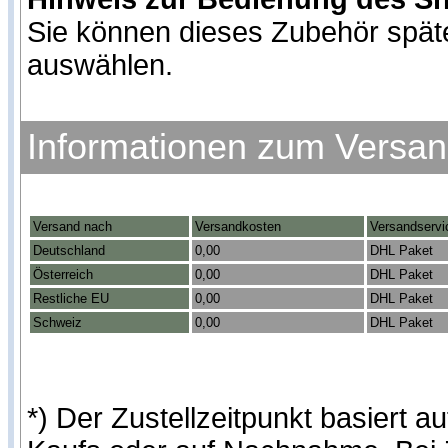
Sie können dieses Zubehör spät
auswählen.
Informationen zum Versa
Versand nach
Versandkosten
Versandservi
Deutschland
0,00
DHL Paket
Österreich
0,00
DHL Paket
Restliche EU
0,00
DHL Paket
Schweiz
0,00
DHL Paket
*) Der Zustellzeitpunkt basiert