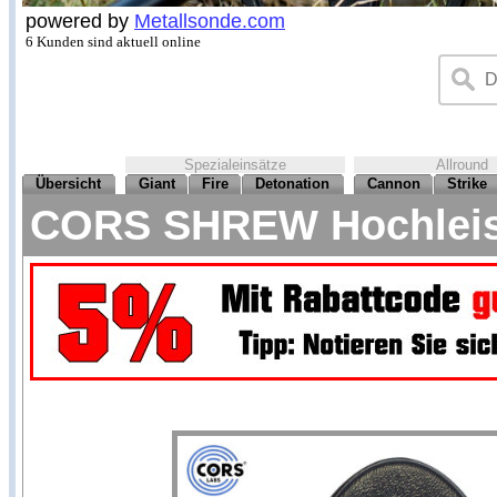
powered by
Metallsonde.com
6 Kunden sind aktuell online
Spezialeinsätze
Allround
Übersicht
Giant
Fire
Detonation
Cannon
Strike
CORS SHREW Hochleist