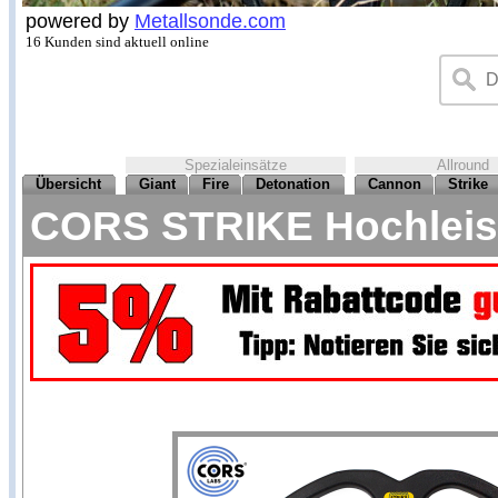
powered by
Metallsonde.com
16 Kunden sind aktuell online
Spezialeinsätze
Allround
Übersicht
Giant
Fire
Detonation
Cannon
Strike
CORS STRIKE Hochleist