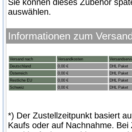
Sie können dieses Zubehör spät
auswählen.
Informationen zum Versan
Versand nach
Versandkosten
Versandserv
Deutschland
0,00 €
DHL Paket
Österreich
0,00 €
DHL Paket
Restliche EU
0,00 €
DHL Paket
Schweiz
0,00 €
DHL Paket
*) Der Zustellzeitpunkt basiert
Kaufs oder auf Nachnahme. Bei Z