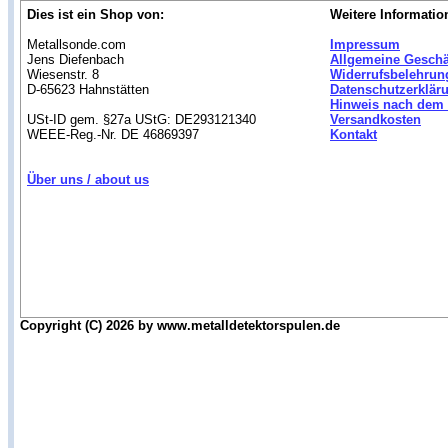
Dies ist ein Shop von:
Weitere Informatio
Metallsonde.com
Impressum
Jens Diefenbach
Allgemeine Gesch
Wiesenstr. 8
Widerrufsbelehrun
D-65623 Hahnstätten
Datenschutzerklär
Hinweis nach dem 
USt-ID gem. §27a UStG: DE293121340
Versandkosten
WEEE-Reg.-Nr. DE 46869397
Kontakt
Über uns / about us
Copyright (C) 2026 by www.metalldetektorspulen.de