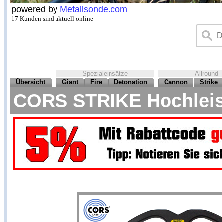
powered by
Metallsonde.com
17 Kunden sind aktuell online
Spezialeinsätze
Allround
Übersicht
Giant
Fire
Detonation
Cannon
Strike
CORS STRIKE Hochleist