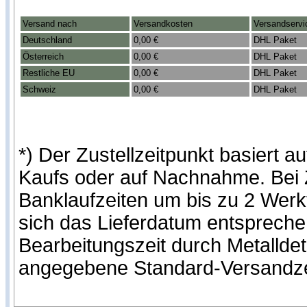
Versand nach
Versandkosten
Versandservi
Deutschland
0,00 €
DHL Paket
Österreich
0,00 €
DHL Paket
Restliche EU
0,00 €
DHL Paket
Schweiz
0,00 €
DHL Paket
*) Der Zustellzeitpunkt basiert
Kaufs oder auf Nachnahme. Bei Z
Banklaufzeiten um bis zu 2 Werk
sich das Lieferdatum entspreche
Bearbeitungszeit durch Metallde
angegebene Standard-Versandze