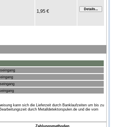
1,95 €
gseingang
seingang
gseingang
gseingang
eisung kann sich die Lieferzeit durch Banklaufzeiten um bis zu
Bearbeitungszeit durch Metalldetektorspulen.de und die vom
Zahlungsmethoden