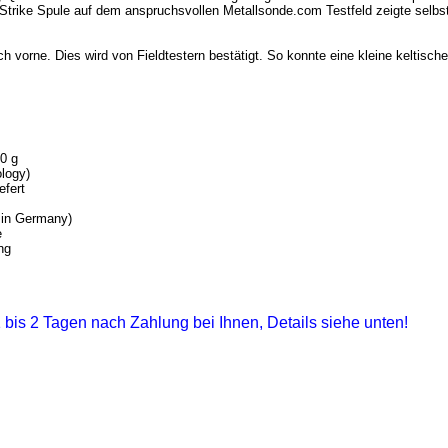
trike Spule auf dem anspruchsvollen Metallsonde.com Testfeld zeigte selbst
h vorne. Dies wird von Fieldtestern bestätigt. So konnte eine kleine keltisch
0 g
logy)
efert
 in Germany)
e
ng
 1 bis 2 Tagen nach Zahlung bei Ihnen, Details siehe unten!