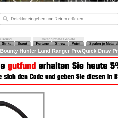
Allround
Verschrottete Gebiete
Strike
Scout
Fortune
Shrew
Point
Spulen je Metalld
Bounty Hunter Land Ranger Pro/Quick Draw Pr