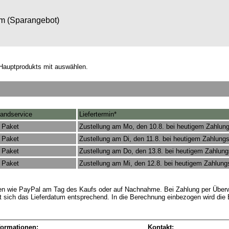
om (Sparangebot)
Hauptprodukts mit auswählen.
andservice
Liefertermin*
 Paket
Zustellung am Mo, den 10.8. bei heutigem Zahlun
 Paket
Zustellung am Di, den 11.8. bei heutigem Zahlung
 Paket
Zustellung am Do, den 13.8. bei heutigem Zahlun
 Paket
Zustellung am Mi, den 12.8. bei heutigem Zahlun
rten wie PayPal am Tag des Kaufs oder auf Nachnahme. Bei Zahlung per Überw
t sich das Lieferdatum entsprechend. In die Berechnung einbezogen wird die 
formationen:
Kontakt: