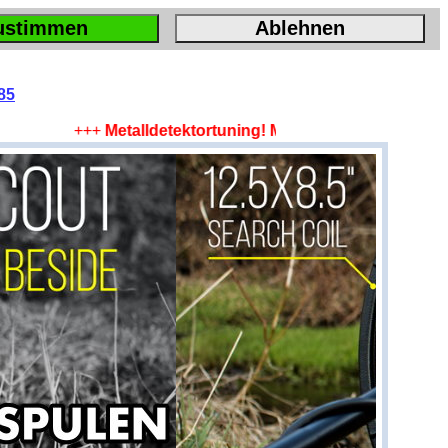
ustimmen
Ablehnen
85
+++
Metalldetektortuning! Mehr Tiefe, mehr Fläche, m