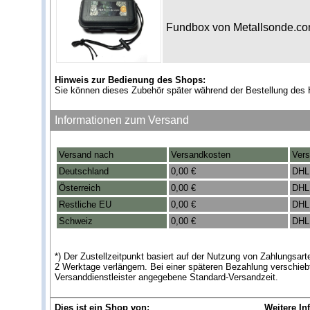
Fundbox von Metallsonde.c
Hinweis zur Bedienung des Shops:
Sie können dieses Zubehör später während der Bestellung des 
Informationen zum Versand
Versand nach
Versandkosten
Vers
Deutschland
0,00 €
DHL
Österreich
0,00 €
DHL
Restliche EU
0,00 €
DHL
Schweiz
0,00 €
DHL
*) Der Zustellzeitpunkt basiert auf der Nutzung von Zahlungsa
2 Werktage verlängern. Bei einer späteren Bezahlung verschieb
Versanddienstleister angegebene Standard-Versandzeit.
Dies ist ein Shop von:
Weitere In