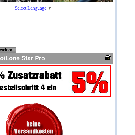
Select Language
▼
etektor
o/Lone Star Pro