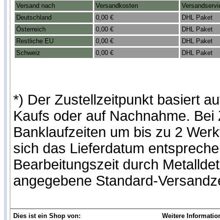
Versand nach
Versandkosten
Versandservi
Deutschland
0,00 €
DHL Paket
Österreich
0,00 €
DHL Paket
Restliche EU
0,00 €
DHL Paket
Schweiz
0,00 €
DHL Paket
*) Der Zustellzeitpunkt basiert
Kaufs oder auf Nachnahme. Bei Z
Banklaufzeiten um bis zu 2 Werk
sich das Lieferdatum entspreche
Bearbeitungszeit durch Metallde
angegebene Standard-Versandze
Dies ist ein Shop von:
Weitere Informatio