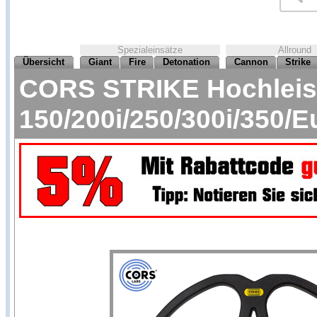
Spezialeinsätze
Allround
Übersicht
Giant
Fire
Detonation
Cannon
Strike
CORS STRIKE Hochleist
150/200i/250/300i/350/E