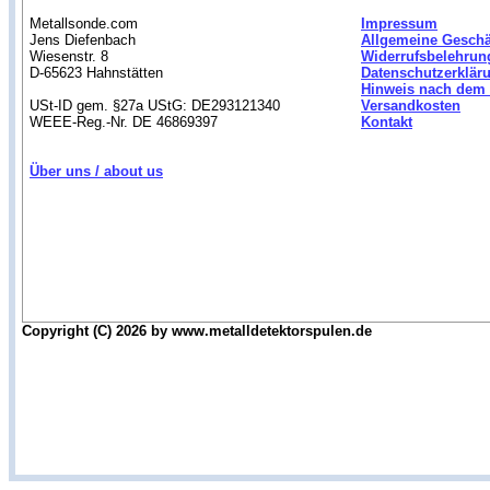
Metallsonde.com
Impressum
Jens Diefenbach
Allgemeine Gesch
Wiesenstr. 8
Widerrufsbelehrun
D-65623 Hahnstätten
Datenschutzerklär
Hinweis nach dem 
USt-ID gem. §27a UStG: DE293121340
Versandkosten
WEEE-Reg.-Nr. DE 46869397
Kontakt
Über uns / about us
Copyright (C) 2026 by www.metalldetektorspulen.de