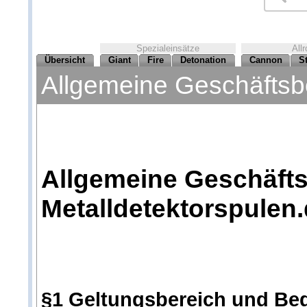
Spezialeinsätze
All
Übersicht
Giant
Fire
Detonation
Cannon
St
Allgemeine Geschäfts
Allgemeine Geschäft
Metalldetektorspulen
§1 Geltungsbereich und Begr