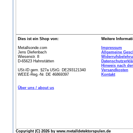
Dies ist ein Shop von:
Weitere Informat
Metallsonde.com
Impressum
Jens Diefenbach
Allgemeine Gesc
Wiesenstr. 8
Widerrufsbelehr
D-65623 Hahnstätten
Datenschutzerkl
Hinweis nach dem
USt-ID gem. §27a UStG: DE293121340
Versandkosten
WEEE-Reg.-Nr. DE 46869397
Kontakt
Über uns / about us
Copyright (C) 2026 by www.metalldetektorspulen.de