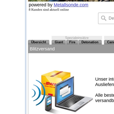
powered by
Metallsonde.com
8 Kunden sind aktuell online
Spezialeinsätze
Übersicht
Giant
Fire
Detonation
Can
Blitzversand
Unser in
Ausliefer
Alle bes
versandbe