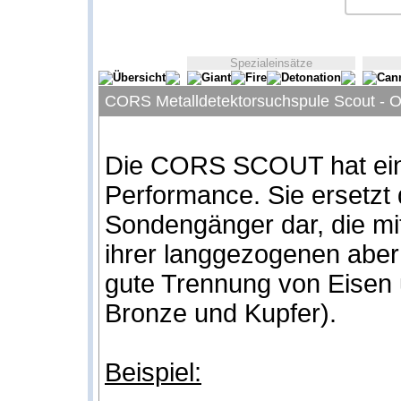
Spezialeinsätze
Übersicht
Giant
Fire
Detonation
Can
CORS Metalldetektorsuchspule Scout - Op
Die CORS SCOUT hat eine
Performance. Sie ersetzt d
Sondengänger dar, die mi
ihrer langgezogenen abe
gute Trennung von Eisen u
Bronze und Kupfer).
Beispiel: