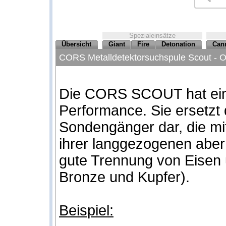
Spezialeinsätze
Übersicht
Giant
Fire
Detonation
Can
CORS Metalldetektorsuchspule Scout - Op
Die CORS SCOUT hat eine
Performance. Sie ersetzt d
Sondengänger dar, die mi
ihrer langgezogenen abe
gute Trennung von Eisen u
Bronze und Kupfer).
Beispiel: