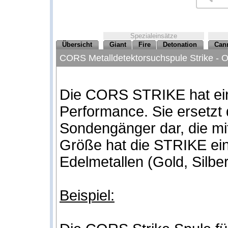
Spezialeinsätze
Übersicht
Giant
Fire
Detonation
Can
CORS Metalldetektorsuchspule Strike - O
Die CORS STRIKE hat ein
Performance. Sie ersetzt d
Sondengänger dar, die mit
Größe hat die STRIKE ei
Edelmetallen (Gold, Silbe
Beispiel: