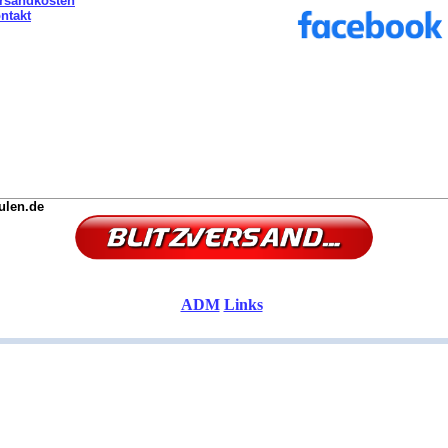
rsandkosten
ntakt
ulen.de
ADM
Links