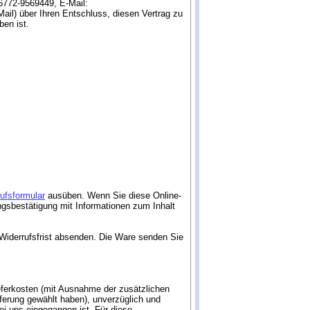
6772-9569449, E-Mail:
Mail) über Ihren Entschluss, diesen Vertrag zu
ben ist.
ufsformular
ausüben. Wenn Sie diese Online-
angsbestätigung mit Informationen zum Inhalt
r Widerrufsfrist absenden. Die Ware senden Sie
ieferkosten (mit Ausnahme der zusätzlichen
eferung gewählt haben), unverzüglich und
i uns eingegangen ist. Für diese