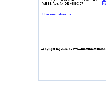
USt-ID gem. §27a UStG: DE293121340
Ve
WEEE-Reg.-Nr. DE 46869397
Ko
Über uns / about us
Copyright (C) 2026 by www.metalldetektorsp