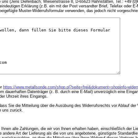
 uns (Jens Diefenbach, Wiesenstrasse 8, D-65623 Hahnstätten, Tel.: +49 (0)
ndeutigen Erklärung (z.B. ein mit der Post versandter Brief, Telefax oder E-
 beigefügte Muster-Widerrufsformular verwenden, das jedoch nicht vorgeschrie
er
https://www.metallsonde.com/shop.pl?seite=frei&dokument=shopinfo-widerr
nem dauerhaften Datenträger (z. B. durch eine E-Mail) unverzüglich eine Eing
er Uhrzeit ihres Eingangs.
 dass Sie die Mitteilung über die Ausübung des Widerrufsrechts vor Ablauf de
n uns zurück.
 Ihnen alle Zahlungen, die wir von Ihnen erhalten haben, einschließlich der L
e andere Art der Lieferung als die von uns angebotene, günstigste Standardli
urückzuzahlen, an dem die Mitteilung über Ihren Widerruf dieses Vertrags be