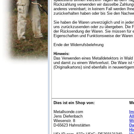
Rückzahlung verwenden wir dasselbe Zahlungsm
anderes vereinbart; in keinem Fall werden Ih
zurückerhalten haben oder bis Sie den Nachwe
Sie haben die Waren unverzüglich und in jede
uns zurückzusenden oder zu übergeben. Die Fri
der Rücksendung der Waren. Sie müssen für ei
Eigenschaften und Funktionsweise der Waren 
Ende der Widerrufsbelehrung
Hinweis:
Das Verwenden eines Metalldetektors in Wald
und damit zu einem Wertverlust. Die Ware ist
(Originalkartons) sind ebenfalls in neuwertig
Dies ist ein Shop von:
We
Metallsonde.com
Im
Jens Diefenbach
Al
Wiesenstr. 8
Wi
D-65623 Hahnstätten
Da
Hi