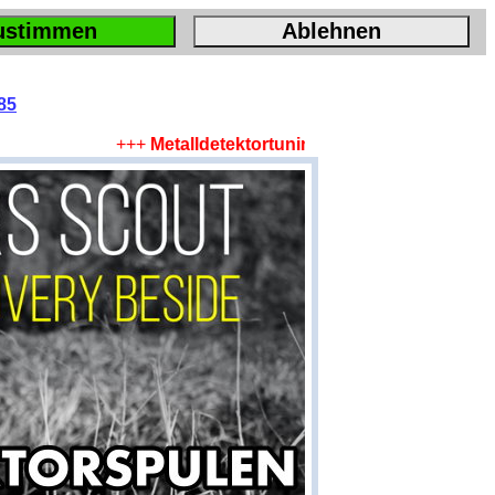
ustimmen
Ablehnen
85
+++
Metalldetektortuning! Mehr Tiefe, mehr Flä