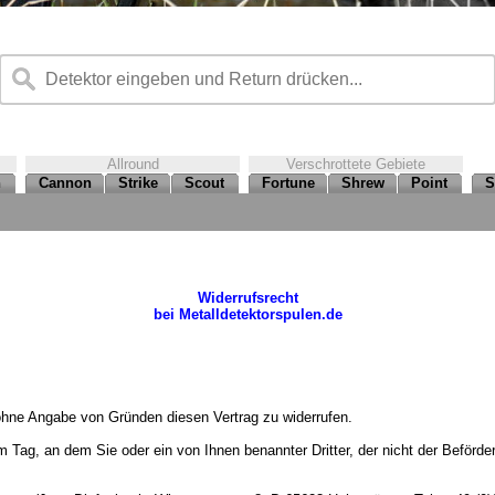
Allround
Verschrottete Gebiete
n
Cannon
Strike
Scout
Fortune
Shrew
Point
S
Widerrufsrecht
bei Metalldetektorspulen.de
ohne Angabe von Gründen diesen Vertrag zu widerrufen.
em Tag, an dem Sie oder ein von Ihnen benannter Dritter, der nicht der Beförd