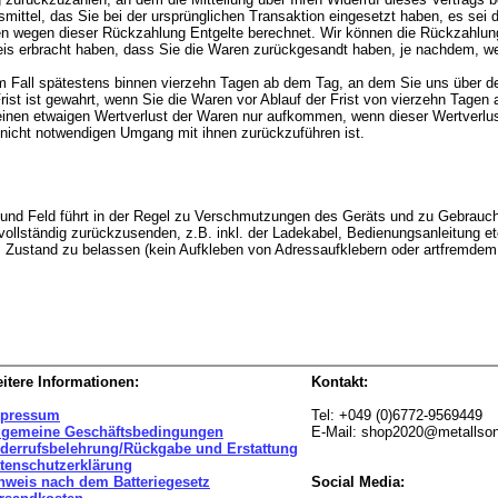
ittel, das Sie bei der ursprünglichen Transaktion eingesetzt haben, es sei 
nen wegen dieser Rückzahlung Entgelte berechnet. Wir können die Rückzahlung
is erbracht haben, dass Sie die Waren zurückgesandt haben, je nachdem, welc
m Fall spätestens binnen vierzehn Tagen ab dem Tag, an dem Sie uns über den
st ist gewahrt, wenn Sie die Waren vor Ablauf der Frist von vierzehn Tagen 
nen etwaigen Wertverlust der Waren nur aufkommen, wenn dieser Wertverlust
nicht notwendigen Umgang mit ihnen zurückzuführen ist.
 und Feld führt in der Regel zu Verschmutzungen des Geräts und zu Gebrauc
 vollständig zurückzusenden, z.B. inkl. der Ladekabel, Bedienungsanleitung 
em Zustand zu belassen (kein Aufkleben von Adressaufklebern oder artfremde
itere Informationen:
Kontakt:
pressum
Tel: +049 (0)6772-9569449
lgemeine Geschäftsbedingungen
E-Mail: shop2020@metallso
derrufsbelehrung/Rückgabe und Erstattung
tenschutzerklärung
nweis nach dem Batteriegesetz
Social Media: